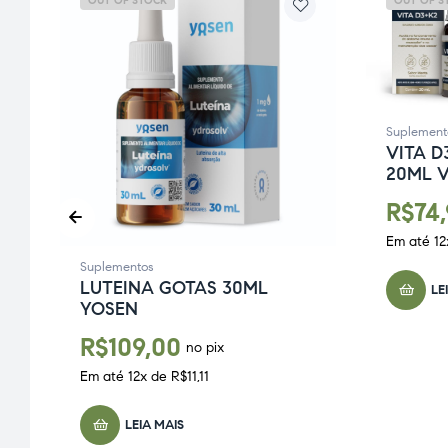
OUT OF STOCK
OUT OF S
Suplement
VITA 
20ML 
R$
74
Em até
12
Suplementos
LUTEINA GOTAS 30ML
LE
YOSEN
R$
109,00
no pix
Em até
12
x de
R$
11,11
LEIA MAIS