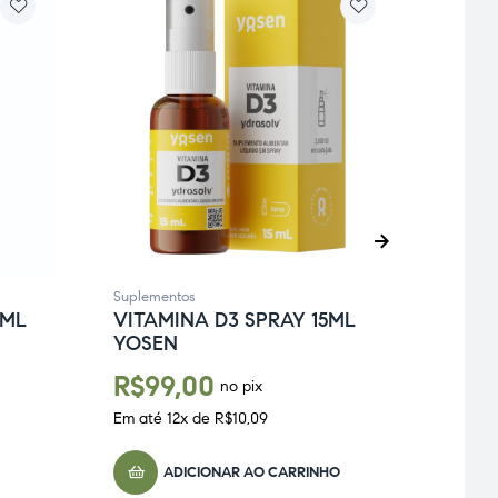
Suple
DHA 
CAP
Suplementos
0ML
VITAMINA D3 SPRAY 15ML
R$
1
YOSEN
Em at
R$
99,00
no pix
Em até
12
x de
R$
10,09
ADICIONAR AO CARRINHO