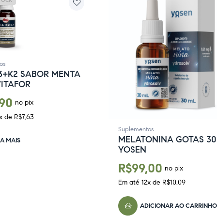
TOCK
os
D3+K2 SABOR MENTA
VITAFOR
,90
no pix
x de
R$
7,63
Suplementos
MELATONINA GOTAS 3
IA MAIS
YOSEN
R$
99,00
no pix
Em até
12
x de
R$
10,09
ADICIONAR AO CARRINHO