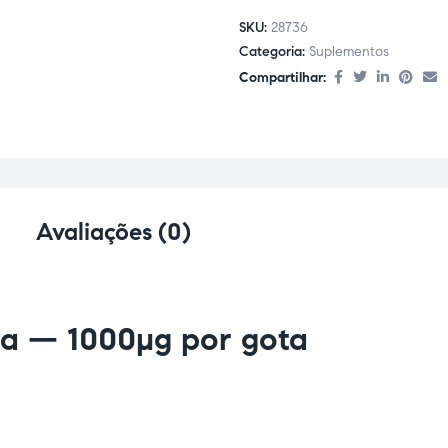
SKU:
28736
Categoria:
Suplementos
Compartilhar:
Avaliações (0)
va — 1000µg por gota