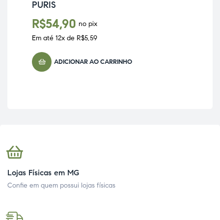
PURIS
CO
YO
R$
54,90
no pix
R
Em até
12
x de
R$
5,59
Em 
ADICIONAR AO CARRINHO
Lojas Físicas em MG
Confie em quem possui lojas físicas