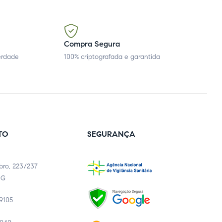
Compra Segura
erdade
100% criptografada e garantida
TO
SEGURANÇA
bro, 223/237
MG
-9105