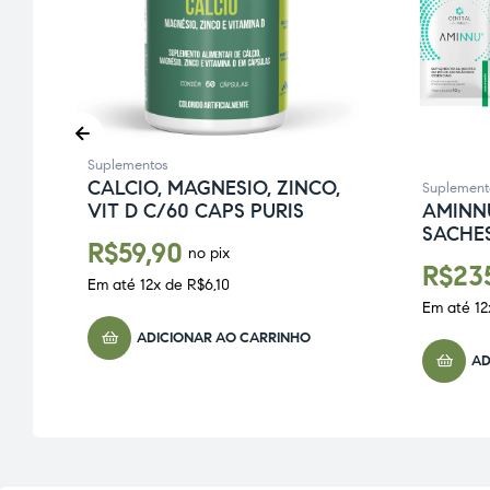
Suplementos
CALCIO, MAGNESIO, ZINCO,
Suplement
VIT D C/60 CAPS PURIS
L
AMINN
SACHES
R$
59,90
no pix
R$
23
Em até
12
x de
R$
6,10
Em até
12
ADICIONAR AO CARRINHO
AD