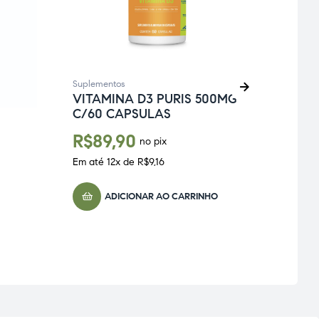
Suplementos
VITAMINA D3 PURIS 500MG
C/60 CAPSULAS
Suple
GUA
R$
89,90
no pix
8G 
Em até
12
x de
R$
9,16
R$
ADICIONAR AO CARRINHO
Em at