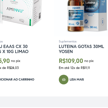
os
Suplementos
U EAAS CX 30
LUTEINA GOTAS 30ML
 X 10G LIMAO
YOSEN
5,90
R$
109,00
no pix
no pix
x de
R$
24,03
Em até
12
x de
R$
11,11
ICIONAR AO CARRINHO
LEIA MAIS