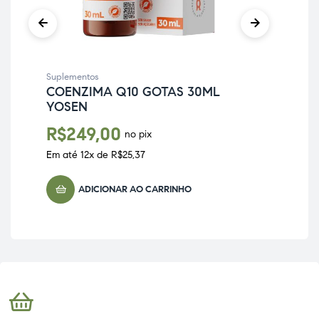
Sup
RE
PU
Suplementos
R
COENZIMA Q10 GOTAS 30ML
YOSEN
Em 
R$
249,00
no pix
Em até
12
x de
R$
25,37
ADICIONAR AO CARRINHO