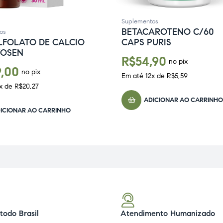
Suplementos
BETACAROTENO C/60
os
CAPS PURIS
LFOLATO DE CALCIO
YOSEN
R$
54,90
no pix
9,00
no pix
Em até
12
x de
R$
5,59
x de
R$
20,27
ADICIONAR AO CARRINHO
ICIONAR AO CARRINHO
todo Brasil
Atendimento Humanizado