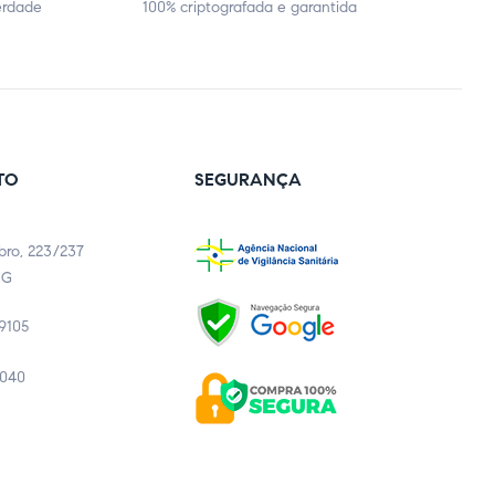
erdade
100% criptografada e garantida
TO
SEGURANÇA
bro, 223/237
MG
-9105
9040