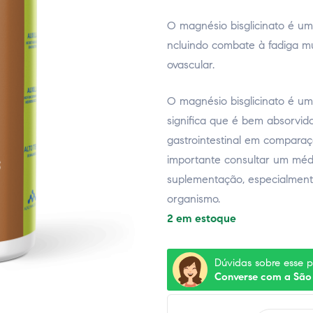
O magnésio bisglicinato é um
ncluindo combate à fadiga mu
ovascular.
O magnésio bisglicinato é um
significa que é bem absorvi
gastrointestinal em compara
importante consultar um médic
suplementação, especialment
organismo.
2 em estoque
Dúvidas sobre esse 
Converse com a São