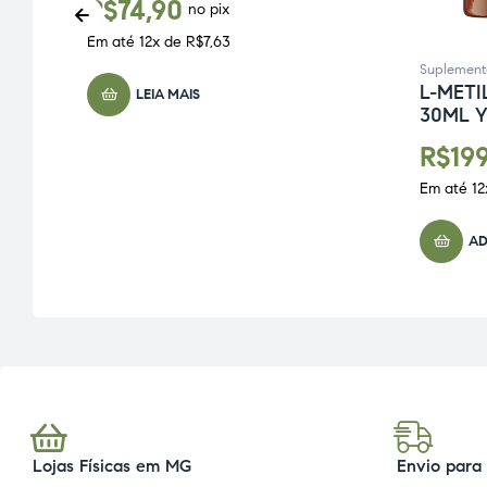
R$
74,90
no pix
Em até
12
x de
R$
7,63
Suplement
L-METI
LEIA MAIS
30ML 
R$
19
Em até
12
AD
Lojas Físicas em MG
Envio para 