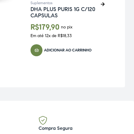
Suplementos
DHA PLUS PURIS 1G C/120
Suple
CAPSULAS
DHA
YOS
R$
179,90
no pix
R$
1
Em até
12
x de
R$
18,33
Em at
ADICIONAR AO CARRINHO
Compra Segura