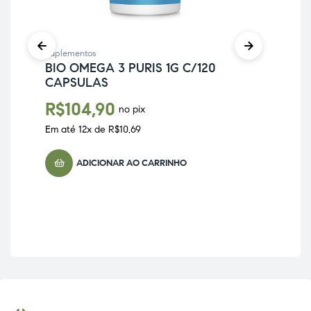
Suplementos
BIO OMEGA 3 PURIS 1G C/120
CAPSULAS
Sup
R$
104,90
no pix
AM
10
Em até
12
x de
R$
10,69
R
ADICIONAR AO CARRINHO
Em 